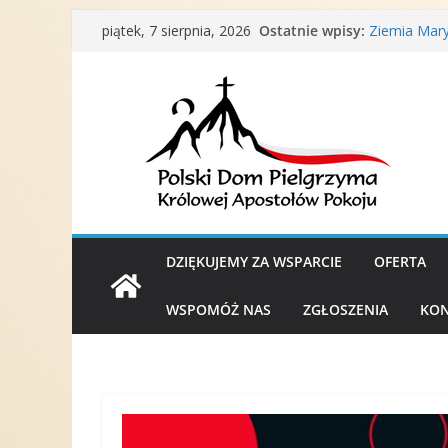
Przejdź
Ostatnie wpisy:
Ziemia Mary
piątek, 7 sierpnia, 2026
do
Porządek Ms
Podaruj na
treści
Nota Dykast
duchowego 
Medjugorski
DZIĘKUJEMY ZA WSPARCIE
OFERTA
WSPOMÓŻ NAS
ZGŁOSZENIA
KON