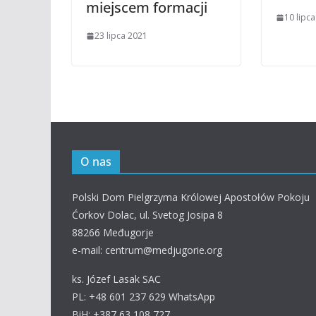
miejscem formacji
10 lipc
23 lipca 2021
O nas
Polski Dom Pielgrzyma Królowej Apostołów Pokoju
Ćorkov Dolac, ul. Svetog Josipa 8
88266 Međugorje
e-mail: centrum@medjugorie.org
ks. Józef Lasak SAC
PL: +48 601 237 629 WhatsApp
BiH: +387 63 108 727