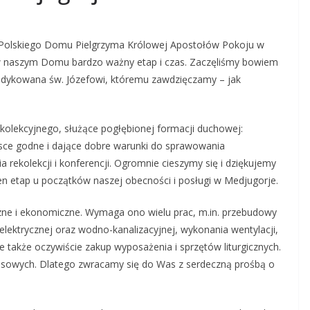
le Polskiego Domu Pielgrzyma Królowej Apostołów Pokoju w
 w naszym Domu bardzo ważny etap i czas. Zaczęliśmy bowiem
dedykowana św. Józefowi, któremu zawdzięczamy – jak
kolekcyjnego, służące pogłębionej formacji duchowej:
jsce godne i dające dobre warunki do sprawowania
 rekolekcji i konferencji. Ogromnie cieszymy się i dziękujemy
 etap u początków naszej obecności i posługi w Medjugorje.
czne i ekonomiczne. Wymaga ono wielu prac, m.in. przebudowy
i elektrycznej oraz wodno-kanalizacyjnej, wykonania wentylacji,
ie także oczywiście zakup wyposażenia i sprzętów liturgicznych.
sowych. Dlatego zwracamy się do Was z serdeczną prośbą o