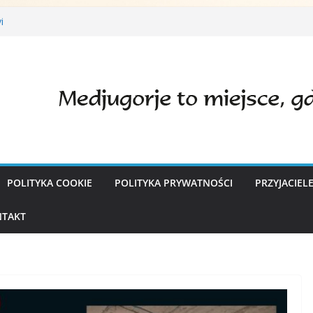
i
zy św. w języku polskim w Medjugorje.
m swój 1%
erii Nauki Wiary na temat doświadczenia
związanego z Medziugorie | 19 września 2024
e dyskusje
POLITYKA COOKIE
POLITYKA PRYWATNOŚCI
PRZYJACIEL
TAKT