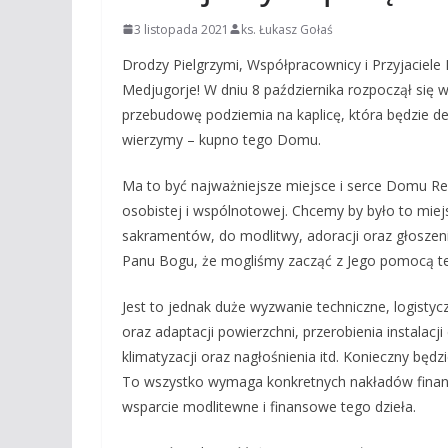
3 listopada 2021
ks. Łukasz Gołaś
Drodzy Pielgrzymi, Współpracownicy i Przyjacie
Medjugorje! W dniu 8 października rozpoczął się
przebudowę podziemia na kaplicę, która będzie 
wierzymy – kupno tego Domu.
Ma to być najważniejsze miejsce i serce Domu Re
osobistej i wspólnotowej. Chcemy by było to mie
sakramentów, do modlitwy, adoracji oraz głoszenia
Panu Bogu, że mogliśmy zacząć z Jego pomocą ten
Jest to jednak duże wyzwanie techniczne, logisty
oraz adaptacji powierzchni, przerobienia instalacj
klimatyzacji oraz nagłośnienia itd. Konieczny będz
To wszystko wymaga konkretnych nakładów finan
wsparcie modlitewne i finansowe tego dzieła.