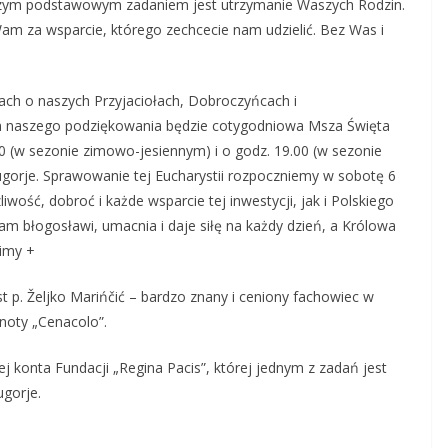
szym podstawowym zadaniem jest utrzymanie Waszych Rodzin.
am za wsparcie, którego zechcecie nam udzielić. Bez Was i
ch o naszych Przyjaciołach, Dobroczyńcach i
 naszego podziękowania będzie cotygodniowa Msza Święta
 (w sezonie zimowo-jesiennym) i o godz. 19.00 (w sezonie
ugorje. Sprawowanie tej Eucharystii rozpoczniemy w sobotę 6
wość, dobroć i każde wsparcie tej inwestycji, jak i Polskiego
 błogosławi, umacnia i daje siłę na każdy dzień, a Królowa
imy +
 p. Željko Marińčić – bardzo znany i ceniony fachowiec w
lnoty „Cenacolo”.
j konta Fundacji „Regina Pacis”, której jednym z zadań jest
gorje.