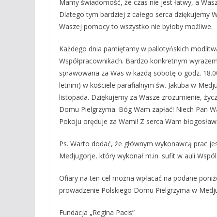
Mamy świadomość, że czas nie jest łatwy, a Wa
Dlatego tym bardziej z całego serca dziękujemy W
Waszej pomocy to wszystko nie byłoby możliwe.
Każdego dnia pamiętamy w pallotyńskich modlitwa
Współpracownikach. Bardzo konkretnym wyrazem
sprawowana za Was w każdą sobotę o godz. 18.00
letnim) w kościele parafialnym św. Jakuba w Medj
listopada. Dziękujemy za Wasze zrozumienie, życzli
Domu Pielgrzyma. Bóg Wam zapłać! Niech Pan Wam
Pokoju oręduje za Wami! Z serca Wam błogosław
Ps. Warto dodać, że głównym wykonawcą prac jest
Medjugorje, który wykonał m.in. sufit w auli Wspó
Ofiary na ten cel można wpłacać na podane poniże
prowadzenie Polskiego Domu Pielgrzyma w Medju
Fundacja „Regina Pacis”