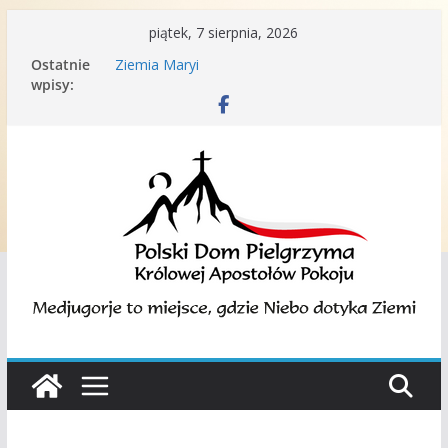
Przejdź
piątek, 7 sierpnia, 2026
do
Ostatnie
Ziemia Maryi
treści
wpisy:
Porządek Mszy św. w języku polskim w
Medjugorje.
Podaruj nam swój 1%
Nota Dykasterii Nauki Wiary na temat
doświadczenia duchowego związanego z
Medziugorie | 19 września 2024
Medjugorskie dyskusje