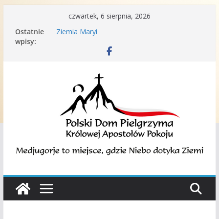
Przejdź
czwartek, 6 sierpnia, 2026
Medjugorskie dyskusje
do
Ostatnie
Ziemia Maryi
treści
wpisy:
Porządek Mszy św. w języku polskim w
Medjugorje.
Podaruj nam swój 1%
Nota Dykasterii Nauki Wiary na temat
doświadczenia duchowego związanego z
Medziugorie | 19 września 2024