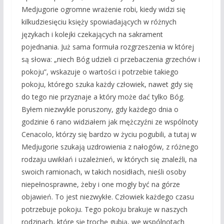
Medjugorie ogromne wrażenie robi, kiedy widzi się
kilkudziesięciu księży spowiadających w różnych
językach i kolejki czekających na sakrament
pojednania. Już sama formuła rozgrzeszenia w której
są słowa: „niech Bóg udzieli ci przebaczenia grzechów i
pokoju”, wskazuje o wartości i potrzebie takiego
pokoju, którego szuka każdy człowiek, nawet gdy się
do tego nie przyznaje a który może dać tylko Bóg.
Byłem niezwykle poruszony, gdy każdego dnia o
godzinie 6 rano widziałem jak mężczyźni ze wspólnoty
Cenacolo, którzy się bardzo w życiu pogubili, a tutaj w
Medjugorie szukają uzdrowienia z nałogów, z różnego
rodzaju uwikłań i uzależnień, w których się znaleźli, na
swoich ramionach, w takich nosidłach, nieśli osoby
niepełnosprawne, żeby i one mogły być na górze
objawień. To jest niezwykłe. Człowiek każdego czasu
potrzebuje pokoju. Tego pokoju brakuje w naszych
rodzinach, które się trochę gubią, we wspólnotach