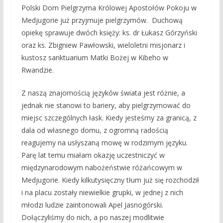
Polski Dom Pielgrzyma Królowej Apostołów Pokoju w
Medjugorie już przyjmuje pielgrzymów. Duchową
opiekę sprawuje dwóch księży: ks. dr Łukasz Górzyński
oraz ks. Zbigniew Pawłowski, wieloletni misjonarz i
kustosz sanktuarium Matki Bożej w Kibeho w
Rwandzie.
Z naszą znajomością języków świata jest różnie, a
jednak nie stanowi to bariery, aby pielgrzymować do
miejsc szczególnych łask. Kiedy jesteśmy za granicą, z
dala od własnego domu, z ogromną radością
reagujemy na usłyszaną mowę w rodzimym języku.
Parę lat temu miałam okazję uczestniczyć w
międzynarodowym nabożeństwie różańcowym w
Medjugorie. Kiedy kilkutysięczny tłum już się rozchodził
i na placu zostały niewielkie grupki, w jednej z nich
młodzi ludzie zaintonowali Apel Jasnogórski.
Dołączyliśmy do nich, a po naszej modlitwie