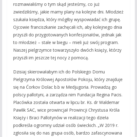
rozmawialiśmy o tym skąd jesteśmy, co już
zwiedziliśmy, jakie mamy plany na kolejne dni. Młodzież
szukała księdza, który mógłby wyspowiadać ich grupę.
Ojcowie franciszkanie zachęcali ich, aby kolejnego dnia
przyszli do przygotowanych konfesjonałów, jednak jak
to młodzież – stale w biegu – mieli już swój program.
Naszej pielgrzymce towarzyszyło dwóch księży, którzy
przyszli im jeszcze tej nocy z pomocą.
Dzisiaj skierowałabym ich do Polskiego Domu
Pielgrzyma Królowej Apostołów Pokoju, który znajduje
się na Ćorkov Dolac b.b w Medjugoria. Prowadzą go
polscy pallotyni, a zarządza nim Fundacja Regina Pacis.
Placówka została otwarta w lipcu br. Ks. dr Waldemar
Pawlik SAC, wice prowincjał Prowincji Chrystusa Króla
Księży i Braci Pallotynów w realizacji tego dzieła
podkreśla ogromny udział osób świeckich. „W 2019 r.
zgłosiła się do nas grupa osób, bardzo zafascynowana