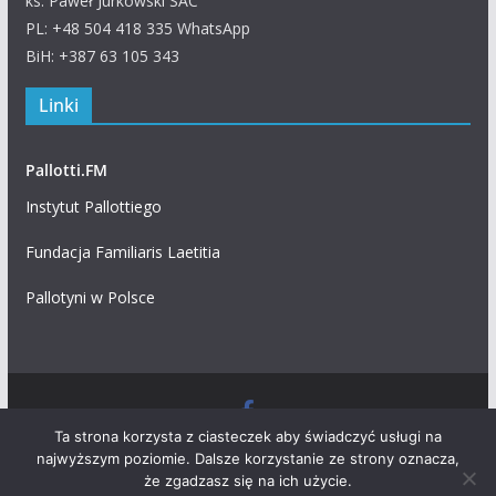
ks. Paweł Jurkowski SAC
PL: +48 504 418 335 WhatsApp
BiH: +387 63 105 343
Linki
Pallotti.FM
Instytut Pallottiego
Fundacja Familiaris Laetitia
Pallotyni w Polsce
Prawa autorskie © 2026
Polski Dom Pielgrzyma Królowej
Ta strona korzysta z ciasteczek aby świadczyć usługi na
najwyższym poziomie. Dalsze korzystanie ze strony oznacza,
Apostołów Pokoju
. Wszystkie prawa zastrzeżone.
że zgadzasz się na ich użycie.
Motyw:
ColorMag
stworzony przez ThemeGrill. Wspierane