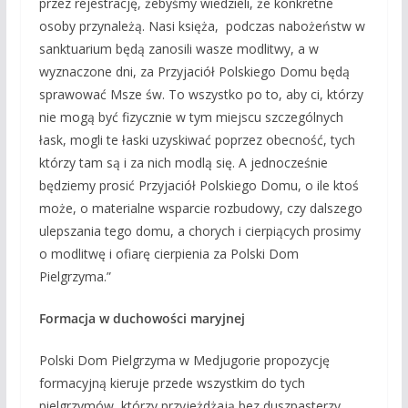
przez rejestrację, żebyśmy wiedzieli, że konkretne
osoby przynależą. Nasi księża, podczas nabożeństw w
sanktuarium będą zanosili wasze modlitwy, a w
wyznaczone dni, za Przyjaciół Polskiego Domu będą
sprawować Msze św. To wszystko po to, aby ci, którzy
nie mogą być fizycznie w tym miejscu szczególnych
łask, mogli te łaski uzyskiwać poprzez obecność, tych
którzy tam są i za nich modlą się. A jednocześnie
będziemy prosić Przyjaciół Polskiego Domu, o ile ktoś
może, o materialne wsparcie rozbudowy, czy dalszego
ulepszania tego domu, a chorych i cierpiących prosimy
o modlitwę i ofiarę cierpienia za Polski Dom
Pielgrzyma.”
Formacja w duchowości maryjnej
Polski Dom Pielgrzyma w Medjugorie propozycję
formacyjną kieruje przede wszystkim do tych
pielgrzymów, którzy przyjeżdżają bez duszpasterzy.