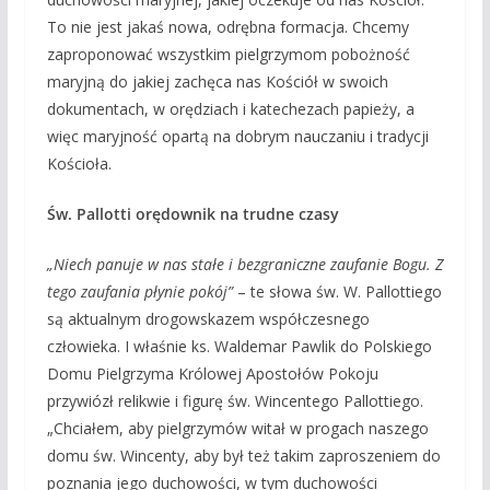
To nie jest jakaś nowa, odrębna formacja. Chcemy
zaproponować wszystkim pielgrzymom pobożność
maryjną do jakiej zachęca nas Kościół w swoich
dokumentach, w orędziach i katechezach papieży, a
więc maryjność opartą na dobrym nauczaniu i tradycji
Kościoła.
Św. Pallotti orędownik na trudne czasy
„Niech panuje w nas stałe i bezgraniczne zaufanie Bogu. Z
tego zaufania płynie pokój”
– te słowa św. W. Pallottiego
są aktualnym drogowskazem współczesnego
człowieka. I właśnie ks. Waldemar Pawlik do Polskiego
Domu Pielgrzyma Królowej Apostołów Pokoju
przywiózł relikwie i figurę św. Wincentego Pallottiego.
„Chciałem, aby pielgrzymów witał w progach naszego
domu św. Wincenty, aby był też takim zaproszeniem do
poznania jego duchowości, w tym duchowości