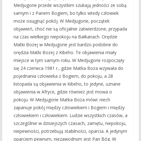
Medjugorie przede wszystkim szukają jedności ze sobą
samym i z Panem Bogiem, bo tylko wtedy człowiek
może osiągnąć pokój. W Medjugorie, początek
objawień, choć nie są oficjalnie zatwierdzone, przypada
na czas wielkiego niepokoju na Bałkanach. Orędzie
Matki Bożej w Medjugorie jest bardzo podobne do
orędzia Matki Bożej z Kibeho. Te objawienia miały
miejsce w tym samym roku. W Medjugorie rozpoczęły
się 24 czerwca 1981 r., gdzie Matka Boża wzywała do
pojednania człowieka z Bogiem, do pokoju, a 28
listopada są objawienia w Kibeho, to jedyne, uznane
objawienia w Afryce, gdzie również jest mowa o
pokoju. W Medjugorie Matka Boża mówi: niech
zapanuje pokój między człowiekiem i Bogiem i między
człowiekiem i człowiekiem. Ludzie wszystkich czasów, a
szczególnie w dzisiejszych czasach, zamętu, niepokoju,
niepewności, potrzebują stabilności, oparcia. A jedynym
oparciem pewnym, niezawodnym jest Pan Bóg. W