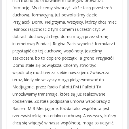
nich trudno poza dawaniem noclegów prowadzić
formację. My chcemy stworzyć także taką przestrzeń
duchową, formacyjną. Już powołaliśmy dzieło
Przyjaciół Domu Pielgrzyma. Wszyscy, którzy chcą mieć
jedność i łączność z tym domem i uczestniczyć w
dobrach duchowych tego domu mogą przez stronę
internetową Fundacji Regina Pacis wypełnić formularz i
przystąpić do tej duchowej wspólnoty. Jesteśmy
zaskoczeni, bo to dopiero początki, a grono Przyjaciół
Domu stale się powiększa. Chcemy stworzyć
wspólnotę modlitwy za siebie nawzajem. Zwłaszcza
teraz, kiedy nie wszyscy mogą pielgrzymować do
Medjugorie, przez Radio Pallotti.FM i Pallotti TV
umożliwiamy transmisje, które są już realizowane
codziennie. Została podpisana umowa współpracy z
Radiem MIR Medjugorje. Każda taka wspólnota jest
rzeczywistością materialno-duchową. A wszyscy, którzy
chcą się włączyć w naszą wspólnotę, mogą to uczynić,