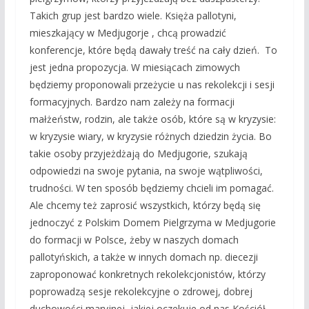
Takich grup jest bardzo wiele. Księża pallotyni,
mieszkający w Medjugorje , chcą prowadzić
konferencje, które będą dawały treść na cały dzień. To
jest jedna propozycja. W miesiącach zimowych
będziemy proponowali przeżycie u nas rekolekcji i sesji
formacyjnych. Bardzo nam zależy na formacji
małżeństw, rodzin, ale także osób, które są w kryzysie:
w kryzysie wiary, w kryzysie różnych dziedzin życia. Bo
takie osoby przyjeżdżają do Medjugorie, szukają
odpowiedzi na swoje pytania, na swoje wątpliwości,
trudności. W ten sposób będziemy chcieli im pomagać.
Ale chcemy też zaprosić wszystkich, którzy będą się
jednoczyć z Polskim Domem Pielgrzyma w Medjugorie
do formacji w Polsce, żeby w naszych domach
pallotyńskich, a także w innych domach np. diecezji
zaproponować konkretnych rekolekcjonistów, którzy
poprowadzą sesje rekolekcyjne o zdrowej, dobrej
duchowości maryjnej, jakiej oczekuje od nas Kościół.